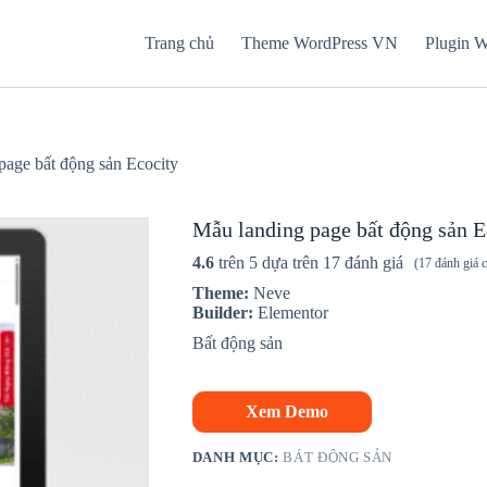
Trang chủ
Theme WordPress VN
Plugin 
page bất động sản Ecocity
Mẫu landing page bất động sản E
4.6
trên 5 dựa trên
17
đánh giá
(
17
đánh giá 
Theme:
Neve
Builder:
Elementor
Bất động sản
Xem Demo
DANH MỤC:
BÁT ĐỘNG SẢN