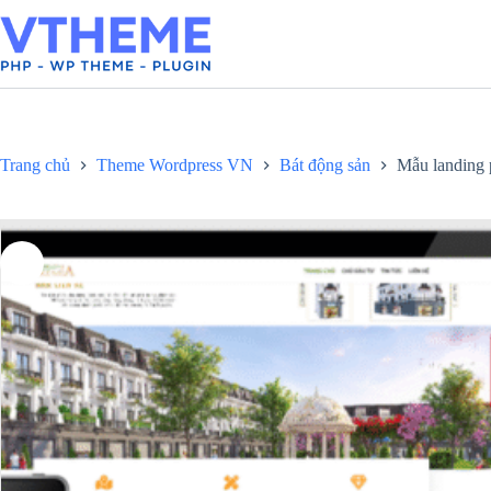
Chuyển
đến
phần
nội
dung
Trang chủ
Theme Wordpress VN
Bát động sản
Mẫu landing 