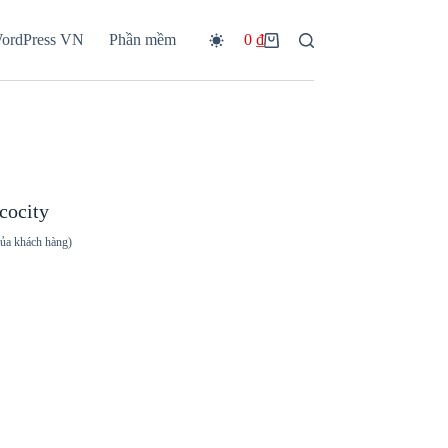
WordPress VN
Phần mềm
0
₫
Giỏ
hàng
cocity
của khách hàng)