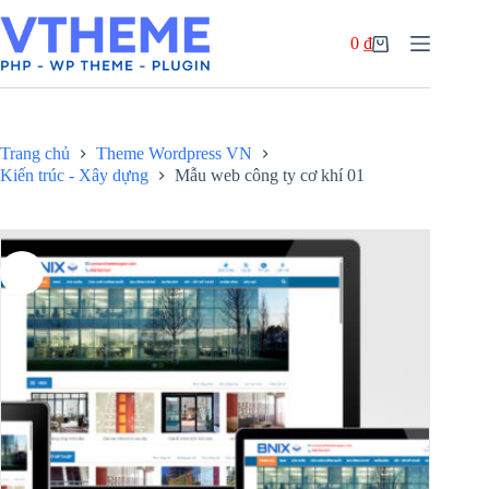
Chuyển
đến
0
₫
phần
Giỏ
nội
hàng
dung
Trang chủ
Theme Wordpress VN
Kiến trúc - Xây dựng
Mẫu web công ty cơ khí 01