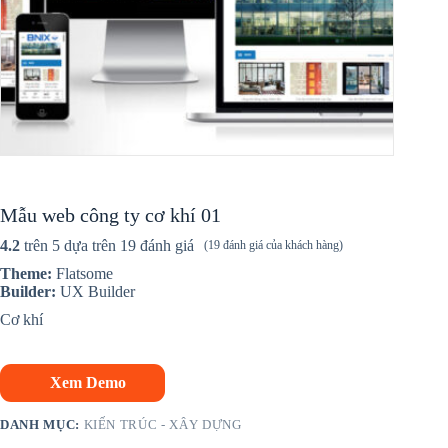
Mẫu web công ty cơ khí 01
4.2
trên 5 dựa trên
19
đánh giá
(
19
đánh giá của khách hàng)
Theme:
Flatsome
Builder:
UX Builder
Cơ khí
Xem Demo
DANH MỤC:
KIẾN TRÚC - XÂY DỰNG