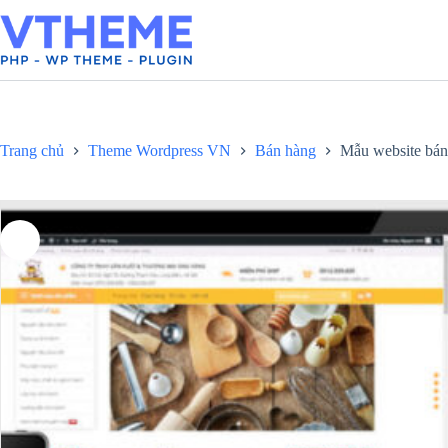
Chuyển
đến
phần
nội
dung
Trang chủ
Theme Wordpress VN
Bán hàng
Mẫu website bán