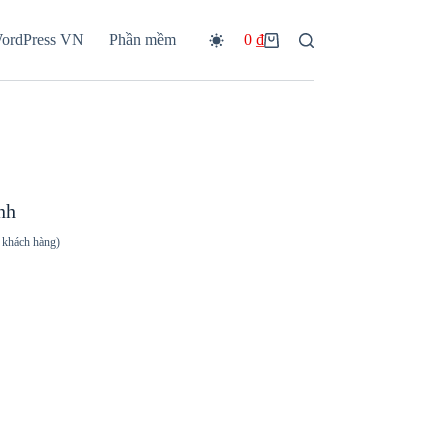
WordPress VN
Phần mềm
0
₫
Giỏ
hàng
nh
 khách hàng)