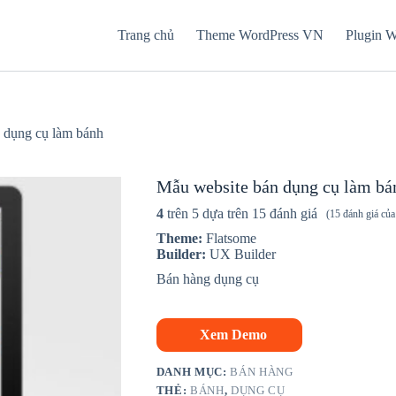
Trang chủ
Theme WordPress VN
Plugin 
 dụng cụ làm bánh
Mẫu website bán dụng cụ làm bá
4
trên 5 dựa trên
15
đánh giá
(
15
đánh giá của
Theme:
Flatsome
Builder:
UX Builder
Bán hàng dụng cụ
Xem Demo
DANH MỤC:
BÁN HÀNG
THẺ:
BÁNH
,
DỤNG CỤ