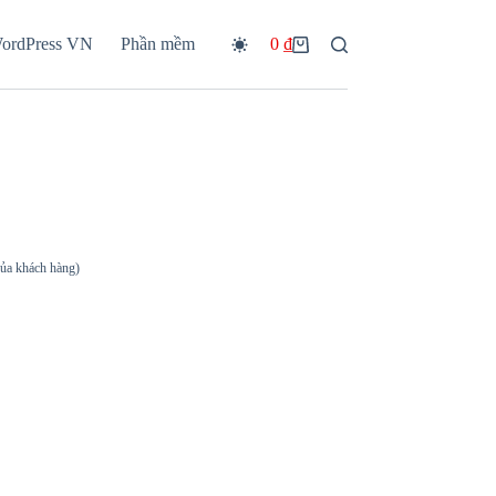
WordPress VN
Phần mềm
0
₫
Giỏ
hàng
của khách hàng)