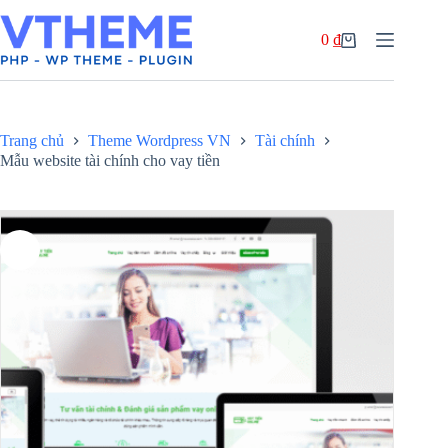
Chuyển
đến
0
₫
phần
Giỏ
nội
hàng
dung
Trang chủ
Theme Wordpress VN
Tài chính
Mẫu website tài chính cho vay tiền