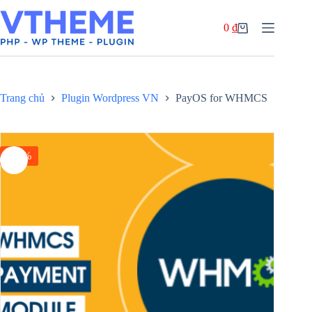
Chuyển
đến
0
₫
phần
Giỏ
nội
hàng
dung
Trang chủ
Plugin Wordpress VN
PayOS for WHMCS
-25%