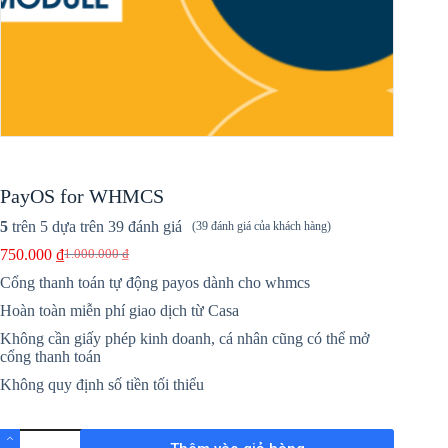
PayOS for WHMCS
5
trên 5 dựa trên
39
đánh giá
(
39
đánh giá của khách hàng)
750.000
₫
1.000.000
₫
Giá
Giá
gốc
hiện
Cổng thanh toán tự động payos dành cho whmcs
là:
tại
Hoàn toàn miễn phí giao dịch từ Casa
1.000.000 ₫.
là:
750.000 ₫.
Không cần giấy phép kinh doanh, cá nhân cũng có thể mở
cổng thanh toán
Không quy định số tiền tối thiểu
PayOS