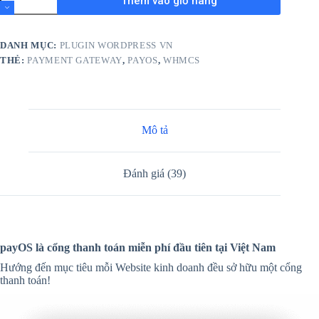
Thêm vào giỏ hàng
for
WHMCS
số
lượng
DANH MỤC:
PLUGIN WORDPRESS VN
THẺ:
PAYMENT GATEWAY
,
PAYOS
,
WHMCS
Mô tả
Đánh giá (39)
payOS là cổng thanh toán miễn phí đầu tiên tại Việt Nam
Hướng đến mục tiêu mỗi Website kinh doanh đều sở hữu một cổng
thanh toán!