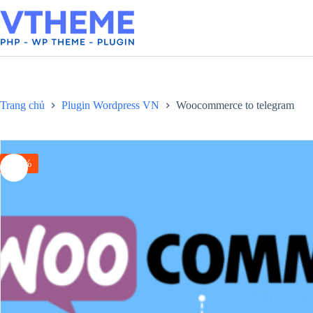
Chuyển
đến
phần
nội
dung
Trang chủ
Plugin Wordpress VN
Woocommerce to telegram
-40%