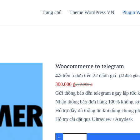
Trang chủ
Theme WordPress VN
Plugin 
Woocommerce to telegram
4.5
trên 5 dựa trên
22
đánh giá
(
22
đánh giá 
300.000
₫
500.000
₫
Giá
Giá
gốc
hiện
Gửi thông báo đến telegram ngay lập tức k
là:
tại
Nhận thông báo đơn hàng 100% không sợ
500.000 ₫.
là:
300.000 ₫.
Hỗ trợ đầy đủ thông tin khi dùng chung 
Hỗ trợ cài đặt qua Ultraview / Anydesk
Woocommerce