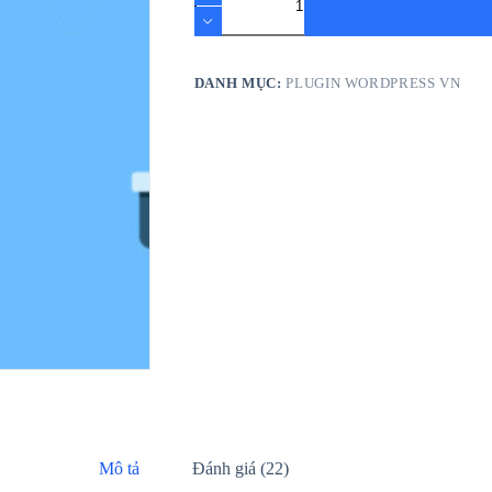
to
telegram
số
lượng
DANH MỤC:
PLUGIN WORDPRESS VN
Mô tả
Đánh giá (22)