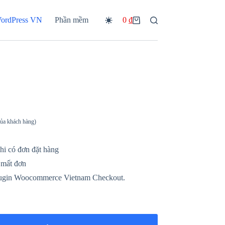
WordPress VN
Phần mềm
0
₫
Giỏ
hàng
của khách hàng)
hi có đơn đặt hàng
 mất đơn
plugin Woocommerce Vietnam Checkout.