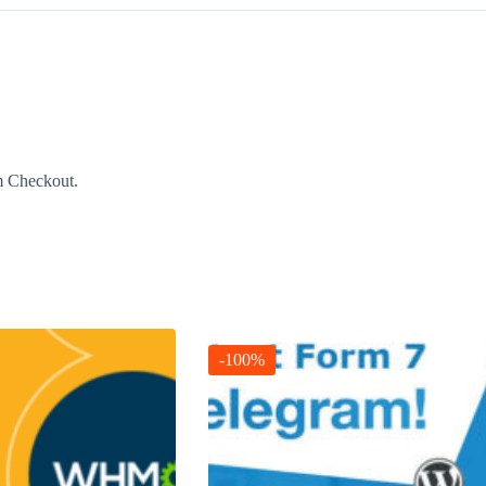
m Checkout.
-100%